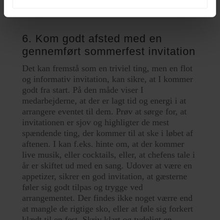
selv kan gøre det til, da vi allerede har forhandlet alle de bedste
priser til fordel for jer.
6. Kom godt afsted med en
gennemført sommerfest invitation
Det kan fremstå som en triviel ting, men en flot
og informativ invitation, kan sikre, at I kommer
godt fra start. På den måde viser I
medarbejderne, at der er lagt tid og energi i at
arrangere eventet til dem. Prøv at sørge for, at
invitationen er sjov og highligter de mest
spændende ting, der kommer til at ske i løbet af
aftenen. I kan f.eks. hinte om, at der kommer
live musik, eller cocktails, eller, at chefens tale i
år er skiftet ud med en sang. Udover at være en
appetizer, sikrer en god invitation, at gæsterne
føler sig godt tilpas og trygge ved
arrangementet. Der findes ikke noget værre end
at mangle de rigtige sko, eller at føle sig forkert
klædt til en fest. Skriv klart og tydeligt en