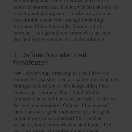
din arbejdsplads? Så var det måske en idé at
holde en sommerfest. Det kræver faktisk ikke så
meget planlægning, som I måske tror, og man
kan afholde denne fest i mange forskellige
formater. Vi har her samlet 6 gode råd til,
hvordan I kan gribe jeres sommerfest an, med
den helt rigtige sommerfest underholdning.
1. Definér formålet med
firmafesten
Før I bliver enige omkring, at I skal have en
sommerfest, så start med at snakke om, hvad den
bidrager med til jer. Er det længe siden I har
lavet noget sammen? Har I lige haft eller
kommer I snart ind i en travl periode? Er der en
del nye medarbejdere? Oplever I høj succes?
Dette kan være gode indikatorer på, at I godt
kunne bruge en sommerfest! Start med at
fastsætte, hvad sommerfesten skal kunne. Det
gør også resten af planlægningen meget