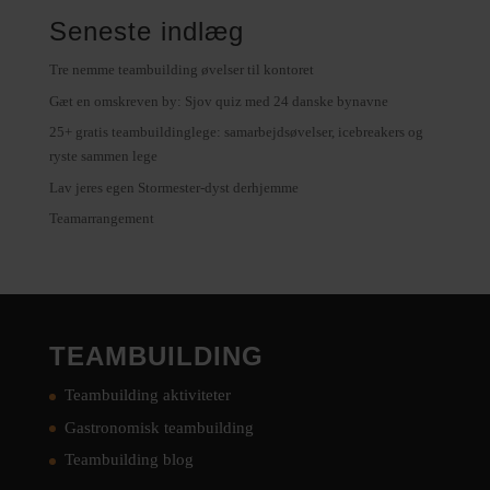
Seneste indlæg
Tre nemme teambuilding øvelser til kontoret
Gæt en omskreven by: Sjov quiz med 24 danske bynavne
25+ gratis teambuildinglege: samarbejdsøvelser, icebreakers og
ryste sammen lege
Lav jeres egen Stormester-dyst derhjemme
Teamarrangement
TEAMBUILDING
Teambuilding aktiviteter
Gastronomisk teambuilding
Teambuilding blog