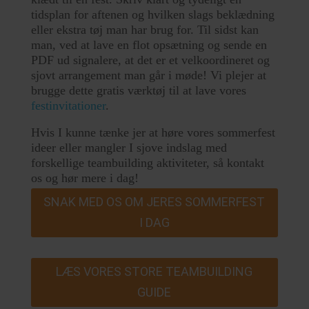
tidsplan for aftenen og hvilken slags beklædning
eller ekstra tøj man har brug for. Til sidst kan
man, ved at lave en flot opsætning og sende en
PDF ud signalere, at det er et velkoordineret og
sjovt arrangement man går i møde! Vi plejer at
brugge dette gratis værktøj til at lave vores
festinvitationer
.
Hvis I kunne tænke jer at høre vores sommerfest
ideer eller mangler I sjove indslag med
forskellige teambuilding aktiviteter, så kontakt
os og hør mere i dag!
SNAK MED OS OM JERES SOMMERFEST
I DAG
LÆS VORES STORE TEAMBUILDING
GUIDE