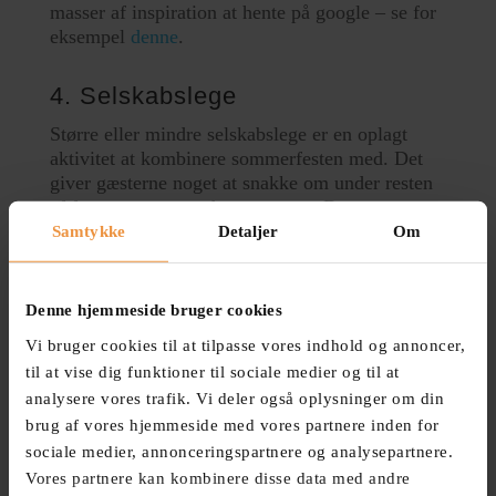
masser af inspiration at hente på google – se for
eksempel
denne
.
4. Selskabslege
Større eller mindre selskabslege er en oplagt
aktivitet at kombinere sommerfesten med. Det
giver gæsterne noget at snakke om under resten
af festen, og ryster dem sammen. Der er mange
kortvarige lege, der kan gennemføres som en
Samtykke
Detaljer
Om
sjov start på eller i løbet af festen. Den sjoveste
form for underholdning er ofte den man selv er
med til at skabe og deltager i. Man behøver ikke
Denne hjemmeside bruger cookies
hyre dyre kunstnere ind til mange tusinde kroner,
Vi bruger cookies til at tilpasse vores indhold og annoncer,
men kan faktisk med lidt fokus på
til at vise dig funktioner til sociale medier og til at
selskabslegene gøre det til en uforglemmelig
analysere vores trafik. Vi deler også oplysninger om din
sommerfest. Vores
femkamp
med mange
forskellige teambuilding øvelser og
brug af vores hjemmeside med vores partnere inden for
selskabsaktiviteter, virker især godt til at aktivere
sociale medier, annonceringspartnere og analysepartnere.
et selskab, der elsker selskabslege hvor alsidig
Vores partnere kan kombinere disse data med andre