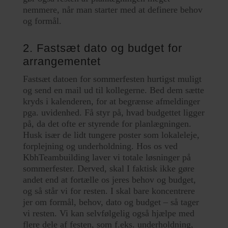
nemmere, når man starter med at definere behov
og formål.
2. Fastsæt dato og budget for
arrangementet
Fastsæt datoen for sommerfesten hurtigst muligt
og send en mail ud til kollegerne. Bed dem sætte
kryds i kalenderen, for at begrænse afmeldinger
pga. uvidenhed. Få styr på, hvad budgettet ligger
på, da det ofte er styrende for planlægningen.
Husk især de lidt tungere poster som lokaleleje,
forplejning og underholdning. Hos os ved
KbhTeambuilding laver vi totale løsninger på
sommerfester. Derved, skal I faktisk ikke gøre
andet end at fortælle os jeres behov og budget,
og så står vi for resten. I skal bare koncentrere
jer om formål, behov, dato og budget – så tager
vi resten. Vi kan selvfølgelig også hjælpe med
flere dele af festen, som f.eks. underholdning,