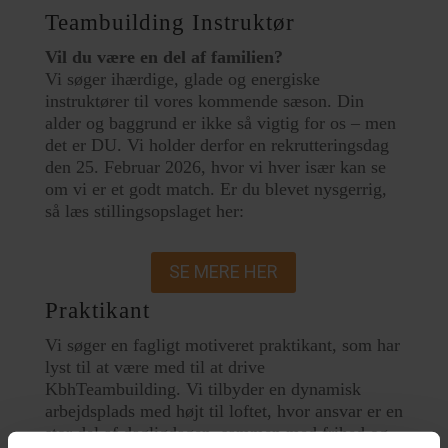
Teambuilding Instruktør
Vil du være en del af familien?
Vi søger ihærdige, glade og energiske
instruktører til vores kommende sæson. Din
alder og baggrund er ikke så vigtig for os – men
det er DU. Vi holder derfor en rekrutteringsdag
den 25. Februar 2026, hvor vi hver især kan se
om vi er et godt match. Er du blevet nysgerrig,
så læs stillingsopslaget her:
SE MERE HER
Praktikant
Vi søger en fagligt motiveret praktikant, som har
lyst til at være med til at drive
KbhTeambuilding. Vi tilbyder en dynamisk
arbejdsplads med højt til loftet, hvor ansvar er en
stor del af dagligdagen, sammen med frihed og