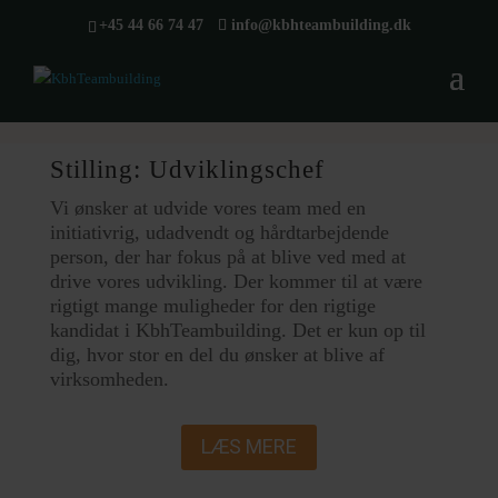
+45 44 66 74 47
info@kbhteambuilding.dk
Stilling: Udviklingschef
Vi ønsker at udvide vores team med en
initiativrig, udadvendt og hårdtarbejdende
person, der har fokus på at blive ved med at
drive vores udvikling. Der kommer til at være
rigtigt mange muligheder for den rigtige
kandidat i KbhTeambuilding. Det er kun op til
dig, hvor stor en del du ønsker at blive af
virksomheden.
LÆS MERE