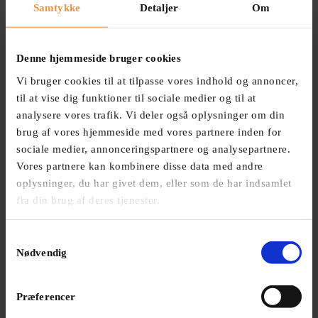
mulighed for at præge en virksomhed i vækst. Vi
Samtykke
Detaljer
Om
er et team af forskellige personer – alle med højt
humør. Der er desuden mulighed for at forblive
en del af virksomheden efter endt praktikophold
Denne hjemmeside bruger cookies
som teambuilding instruktør.
Vi bruger cookies til at tilpasse vores indhold og annoncer,
til at vise dig funktioner til sociale medier og til at
LÆS MERE
analysere vores trafik. Vi deler også oplysninger om din
brug af vores hjemmeside med vores partnere inden for
sociale medier, annonceringspartnere og analysepartnere.
Uopfordret Ansøgning
Vores partnere kan kombinere disse data med andre
Hvis du er interesseret i at være en del af
oplysninger, du har givet dem, eller som de har indsamlet
KbhTeambuilding og derved også et meget
fra din brug af deres tjenester.
spændende startup miljø, er du varmt
velkommen til at sende os en uopfordret
Samtykkevalg
ansøgning. Send os dit CV samt en motiveret
Nødvendig
ansøgning indeholdende din vision over hvordan
du kan bidrage positivt til KbhTeambuilding.
Nyttig ressource til jobsøgning:
Jooble.org
Præferencer