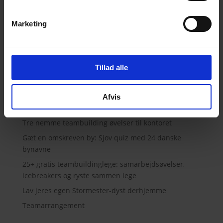
« Gamle poster
Marketing
Teambuilding Aktiviteter
Tillad alle
Gastronomisk Teambuilding
Afvis
Seneste indlæg
Tre nemme teambuilding øvelser til kontoret
Gæt en omskreven by: Sjov quiz med 24 danske
bynavne
25+ gratis teambuildinglege: samarbejdsøvelser,
icebreakers og ryste sammen lege
Lav jeres egen Stormester-dyst derhjemme
Teamarrangement