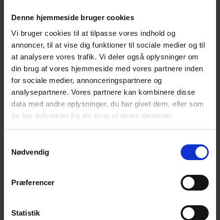
Kagedysten Kagedysten byder på en hyggelig dyst
Denne hjemmeside bruger cookies
mod kollegaerne, hvor I samtidigt lærer at fremtrylle
Vi bruger cookies til at tilpasse vores indhold og
de lækreste kager. Når vinderen af Kagedysten er
annoncer, til at vise dig funktioner til sociale medier og til
fundet, skal vi smage på mesterværkerne!
at analysere vores trafik. Vi deler også oplysninger om
Kagedysten Er I også en arbejdsplads, der ikke
din brug af vores hjemmeside med vores partnere inden
behøver den store anledning...
for sociale medier, annonceringspartnere og
analysepartnere. Vores partnere kan kombinere disse
Flødebollekursus
data med andre oplysninger, du har givet dem, eller som
af
Jonas
|
apr 26, 2026
de har indsamlet fra din brug af deres tjenester.
Flødebollekursus Kom med på en rejse ind i
Samtykkevalg
flødebollernes verden, hvor masser af smag, duft og
Nødvendig
hjemmelavet flødebolleskum venter. Lær at
sammensætte dine favoritsmage til lækre
hjemmelavede flødeboller. Flødebollekursus Ved
Præferencer
teambuilding er det vigtigt at få skabt...
Statistik