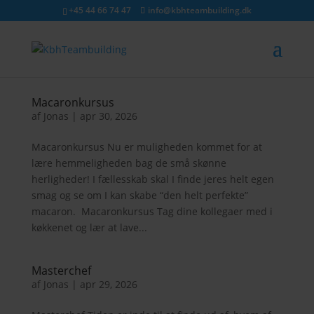
+45 44 66 74 47
info@kbhteambuilding.dk
Macaronkursus
af
Jonas
|
apr 30, 2026
Macaronkursus Nu er muligheden kommet for at
lære hemmeligheden bag de små skønne
herligheder! I fællesskab skal I finde jeres helt egen
smag og se om I kan skabe “den helt perfekte”
macaron. Macaronkursus Tag dine kollegaer med i
køkkenet og lær at lave...
Masterchef
af
Jonas
|
apr 29, 2026