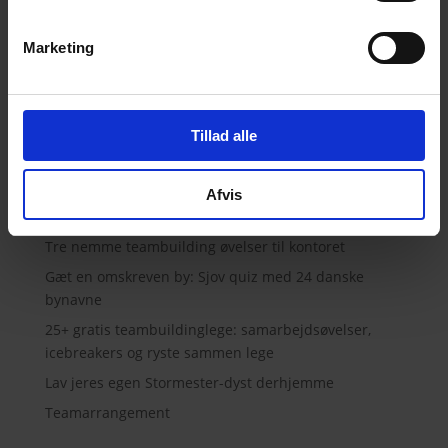
« Gamle poster
Marketing
Teambuilding Aktiviteter
Tillad alle
Gastronomisk Teambuilding
Afvis
Seneste indlæg
Tre nemme teambuilding øvelser til kontoret
Gæt en omskreven by: Sjov quiz med 24 danske
bynavne
25+ gratis teambuildinglege: samarbejdsøvelser,
icebreakers og ryste sammen lege
Lav jeres egen Stormester-dyst derhjemme
Teamarrangement