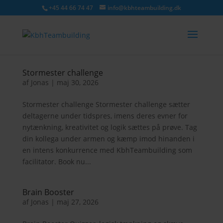
+45 44 66 74 47
info@kbhteambuilding.dk
Stormester challenge
af
Jonas
|
maj 30, 2026
Stormester challenge Stormester challenge sætter
deltagerne under tidspres, imens deres evner for
nytænkning, kreativitet og logik sættes på prøve. Tag
din kollega under armen og kæmp imod hinanden i
en intens konkurrence med KbhTeambuilding som
facilitator. Book nu...
Brain Booster
af
Jonas
|
maj 27, 2026