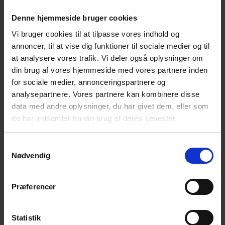
Destination B Klar til en udfordring? Kom først med
Denne hjemmeside bruger cookies
flest point fra destination A til B.Det lyder måske
Vi bruger cookies til at tilpasse vores indhold og
enkelt, og alligevel vil jeres rejse rundt i København
annoncer, til at vise dig funktioner til sociale medier og til
blive alt andet en let.I ved nemlig ikke, hvor
at analysere vores trafik. Vi deler også oplysninger om
destination B er, endnu. Tør I prøve? Book nu Det
din brug af vores hjemmeside med vores partnere inden
hele...
for sociale medier, annonceringspartnere og
analysepartnere. Vores partnere kan kombinere disse
Tracking teambuilding
data med andre oplysninger, du har givet dem, eller som
af
Jonas
|
maj 22, 2026
de har indsamlet fra din brug af deres tjenester.
Tracking teambuilding Tracking teambuilding er et
Samtykkevalg
GPS teambuilding spil, der er designet til at træne
Nødvendig
fællesskabet og samarbejdet i hvert team.
Stemningen er intens, basen syder og tiden flyver
afsted, alt imens agenterne i marken jagter poster.
Præferencer
Book nu Når vores...
Statistik