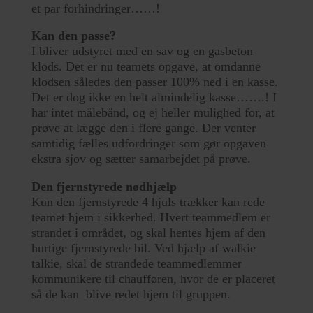
et par forhindringer……!
Kan den passe?
I bliver udstyret med en sav og en gasbeton
klods. Det er nu teamets opgave, at omdanne
klodsen således den passer 100% ned i en kasse.
Det er dog ikke en helt almindelig kasse…….! I
har intet målebånd, og ej heller mulighed for, at
prøve at lægge den i flere gange. Der venter
samtidig fælles udfordringer som gør opgaven
ekstra sjov og sætter samarbejdet på prøve.
Den fjernstyrede nødhjælp
Kun den fjernstyrede 4 hjuls trækker kan rede
teamet hjem i sikkerhed. Hvert teammedlem er
strandet i området, og skal hentes hjem af den
hurtige fjernstyrede bil. Ved hjælp af walkie
talkie, skal de strandede teammedlemmer
kommunikere til chaufføren, hvor de er placeret
så de kan blive redet hjem til gruppen.