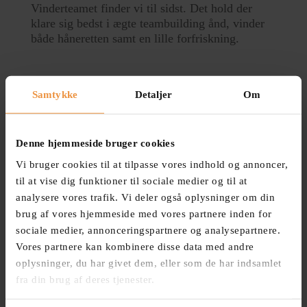
Vinderteamet finder vi til sidst. Det hold der
klare sig bedst i ægte teambuilding ånd, vinder
både håneretten samt en lille forfriskning.

Samtykke
Detaljer
Om
Denne hjemmeside bruger cookies
Vi bruger cookies til at tilpasse vores indhold og annoncer,
Base på Raffinaderivej 20. 2300 Kbh S
til at vise dig funktioner til sociale medier og til at
Kontakt for anden placering
analysere vores trafik. Vi deler også oplysninger om din
brug af vores hjemmeside med vores partnere inden for

sociale medier, annonceringspartnere og analysepartnere.
Vores partnere kan kombinere disse data med andre
oplysninger, du har givet dem, eller som de har indsamlet
fra din brug af deres tjenester.
2 timer