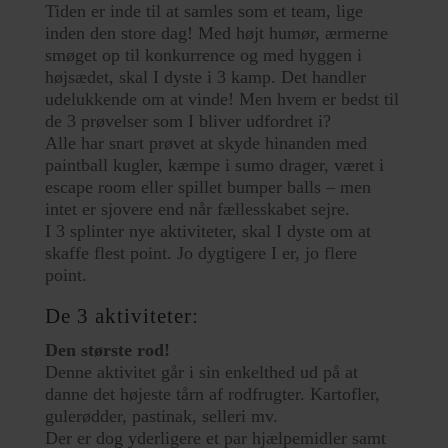
Tiden er inde til at samles som et team, lige
inden den store dag! Med højt humør, ærmerne
smøget op til konkurrence og med hyggen i
højsædet, skal I dyste i 3 kamp. Det handler
udelukkende om at vinde! Men hvem er bedst til
de 3 prøvelser som I bliver udfordret i?
Alle har snart prøvet at skyde hinanden med
paintball kugler, kæmpe i sumo drager, været i
escape room eller spillet bumper balls – men
intet er sjovere end når fællesskabet sejre.
I 3 splinter nye aktiviteter, skal I dyste om at
skaffe flest point. Jo dygtigere I er, jo flere
point.
De 3 aktiviteter:
Den største rod!
Denne aktivitet går i sin enkelthed ud på at
danne det højeste tårn af rodfrugter. Kartofler,
gulerødder, pastinak, selleri mv.
Der er dog yderligere et par hjælpemidler samt