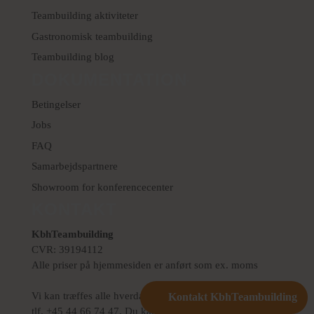
Teambuilding aktiviteter
Gastronomisk teambuilding
Teambuilding blog
DOKUMENTATION
Betingelser
Jobs
FAQ
Samarbejdspartnere
Showroom for konferencecenter
KONTAKT
KbhTeambuilding
CVR: 39194112
Alle priser på hjemmesiden er anført som ex. moms
Vi kan træffes alle hverdage mellem kl. 9.00 og 17.00 på
Kontakt KbhTeambuilding
tlf.
+45 44 66 74 47.
Du kan også skrive en mail til os på