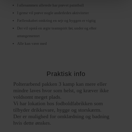
I allesammen allerede har prøvet paintball
I gerne vil prøve nogle anderledes aktiviteter
Fællesskabet omkring en sejr og hyggen er vigtig
Der vil opstå en ægte teamspirit før, under og efter
arrangementet
Alle kan være med
Praktisk info
Polterarbend pakken 3 kamp kan mere eller
mindre laves hvor som helst, og kræver ikke
voldsomt meget plads.
Vi har lokation hos fodboldfabrikken som
tilbyder drikkevare, hygge og storskærm.
Der er mulighed for omklædning og badning
hvis dette ønskes.