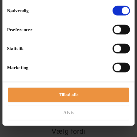
Samtykkevalg
Nødvendig

Præferencer
Statistik
3500 kr. inkl. 10 personer
Herefter 300 kr pr. per.
Disse priser er inklusiv moms.
Marketing
BOOK NU
Tillad alle
BOOK NU
Afvis
Vælg fordi