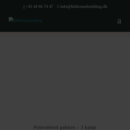
+45 44 66 74 47
info@kbhteambuilding.dk
polterabend pakken
Polterabend pakken – den
ægte 3 kamp i nyere tid, hvor
fællesskabet og samarbejdet
sejre.
Polterabend pakken – 3 kamp